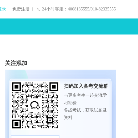
登录
免费注册
24小时客服：4008135555/010-82335555
关注添加
扫码加入备考交流群
与更多考生一起交流学
习经验
备战考试，获取试题及
资料