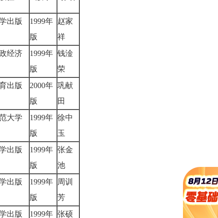
学出版
1999年
赵家
版
祥
政经济
1999年
钱淦
社
版
荣
育出版
2000年
巩献
版
田
范大学
1999年
徐中
社
版
玉
学出版
1999年
张金
版
池
学出版
1999年
周训
版
芳
学出版
1999年
张硕