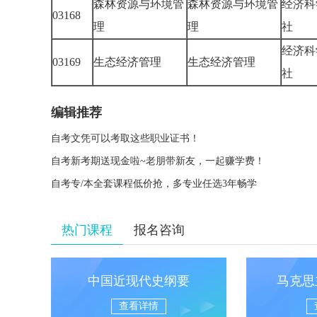
森林资源与环境管
森林资源与环境管
经济科
03168
理
理
社
经济科
03169
生态经济管理
生态经济管理
社
编辑推荐
自考文凭可以考取这些职业证书！
自考新考期送现金啦~老朋带新友，一起赚学费！
自考专/本全套课程低价抢，多专业任选3年畅学
热门课程
报名咨询
中国近现代史纲要
马克思
查看详情