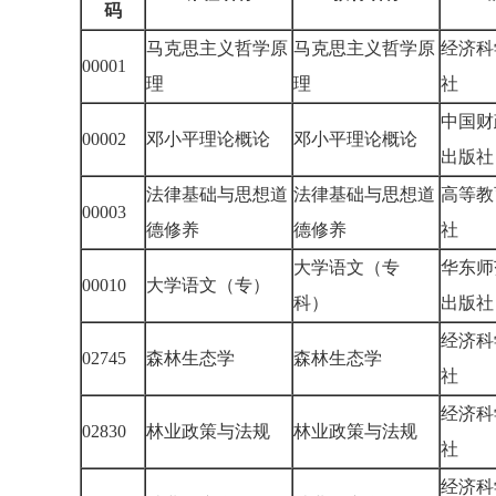
码
马克思主义哲学原
马克思主义哲学原
经济科
00001
理
理
社
中国财
00002
邓小平理论概论
邓小平理论概论
出版
法律基础与思想道
法律基础与思想道
高等教
00003
德修养
德修养
社
大学语文（专
华东师
00010
大学语文（专）
科）
出版
经济科
02745
森林生态学
森林生态学
社
经济科
02830
林业政策与法规
林业政策与法规
社
经济科