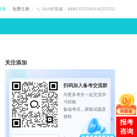
登录
免费注册
24小时客服：4008135555/010-82335555
关注添加
扫码加入备考交流群
与更多考生一起交流学
习经验
备战考试，获取试题及
资料