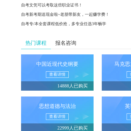
自考文凭可以考取这些职业证书！
自考新考期送现金啦~老朋带新友，一起赚学费！
自考专/本全套课程低价抢，多专业任选3年畅学
热门课程
报名咨询
中国近现代史纲要
马克思
查看详情
14888人已购买
思想道德与法治
英
查看详情
22999人已购买