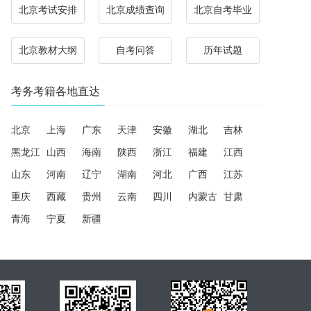
北京考试安排
北京成绩查询
北京自考毕业
北京教材大纲
自考问答
历年试题
考务考籍各地直达
北京
上海
广东
天津
安徽
湖北
吉林
黑龙江
山西
海南
陕西
浙江
福建
江西
山东
河南
辽宁
湖南
河北
广西
江苏
重庆
西藏
贵州
云南
四川
内蒙古
甘肃
青海
宁夏
新疆