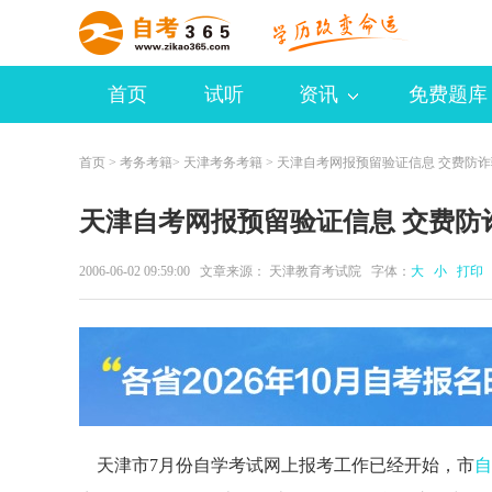
首页
试听
资讯
免费题库
首页
>
考务考籍
>
天津考务考籍
> 天津自考网报预留验证信息 交费防诈
天津自考网报预留验证信息 交费防
2006-06-02 09:59:00 文章来源： 天津教育考试院 字体：
大
小
打印
天津市7月份自学考试网上报考工作已经开始，市
自