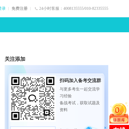
登录
免费注册
24小时客服：4008135555/010-82335555
关注添加
扫码加入备考交流群
与更多考生一起交流学
习经验
备战考试，获取试题及
资料