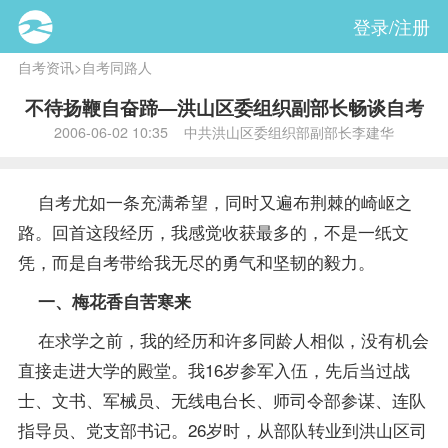
登录/注册
自考资讯
>
自考同路人
不待扬鞭自奋蹄—洪山区委组织副部长畅谈自考
2006-06-02 10:35 中共洪山区委组织部副部长李建华
自考尤如一条充满希望，同时又遍布荆棘的崎岖之
路。回首这段经历，我感觉收获最多的，不是一纸文
凭，而是自考带给我无尽的勇气和坚韧的毅力。
一、梅花香自苦寒来
在求学之前，我的经历和许多同龄人相似，没有机会
直接走进大学的殿堂。我16岁参军入伍，先后当过战
士、文书、军械员、无线电台长、师司令部参谋、连队
指导
员、党支部书记。26岁时，从部队转业到洪山区司