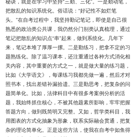
秘诀，就是在学习中坚持“三勤、三化”。一是勤动笔，
把散乱的知识系统化。俗话说：“好记性不如烂笔
头。”在自考过程中，我坚持勤记笔记，即使是自己很
熟悉的政治类公共课，我仍然分门别类认真梳理，通过
笔记把散乱的知识点“串”起来，做到系统化。几年下
来，笔记本堆了厚厚一摞。二是勤练习，把拿不定的习
题熟练化。除了温习课本，还注重通过各种方式消化相
关内容，其中重要的方式之一，就是做大量的练习题，
比如《
大学语文
》，每课练习我都先做一遍，然后才对
照书本，找出差错补漏拾遗。三是勤思考，把复杂的问
题简单化。比如，法律科目中有很多考案例分析的活
题，我始终抓住核心，不被其他题素所影响，牢牢把握
答题方向，做到既简明又完整。又如，哲学类科目，我
用图表的方式化抽象为形象，联系实际融会贯通，把复
杂的理论简单化。正是这些方法，使我在自考中如鱼得