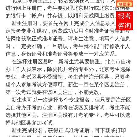
进行网上注册前，考生要办理北京银行或北京邮政储蓄
的银行卡（帐户）并存钱，以顺利完成网上缴费。
在线
新生注册时，要首先在网上完成个人信息录入，并选
客服
定
报考
专业和
课程
，缴费成功后用临时准考证号重新登
陆网络获取正式准考证号。请考生注意，填写个人信息
时，一定要准确，一旦确认，考生就不能自行修改个人
信息，身份证号和准考证号将形成一一对应关系。
在选择注册区县时，新考生尤其要慎重。北京市
自考
办
工作人员表示，除委托开考的专业外，北京考生选择
专业、考试区县不受限制，考生选择注册区县，只要考
虑个人参加考试方便即可。新生一旦在某个区县注册，
第一次考试就要在该区县注册，不能更改。
新生也可以一次选择多个专业报名，但只要是注册区
县自考办开考的专业，都将在该区安排考试，考生不能
选择其他区县。注册区县没有开考的专业，考生可以选
择其他区县参加考试。
新生完成报名，获得正式准考证后，可下载或打印