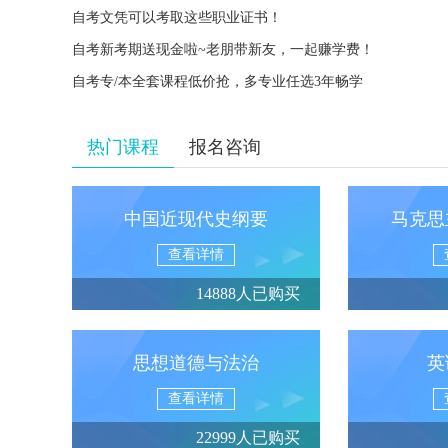
自考文凭可以考取这些职业证书！
自考新考期送现金啦~老朋带新友，一起赚学费！
自考专/本全套课程低价抢，多专业任选3年畅学
热门课程
报名咨询
中国近现代史纲要
马克思
查看详情
14888人已购买
思想道德与法治
英
查看详情
22999人已购买