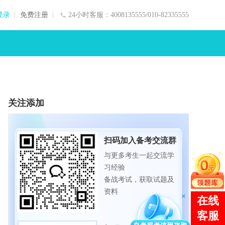
登录
免费注册
24小时客服：4008135555/010-82335555
关注添加
扫码加入备考交流群
与更多考生一起交流学
习经验
备战考试，获取试题及
资料