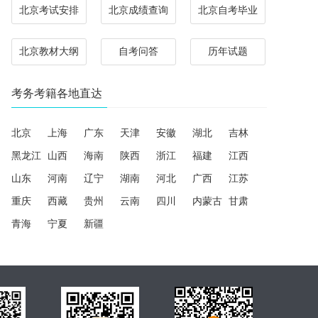
北京考试安排
北京成绩查询
北京自考毕业
北京教材大纲
自考问答
历年试题
考务考籍各地直达
北京
上海
广东
天津
安徽
湖北
吉林
黑龙江
山西
海南
陕西
浙江
福建
江西
山东
河南
辽宁
湖南
河北
广西
江苏
重庆
西藏
贵州
云南
四川
内蒙古
甘肃
青海
宁夏
新疆