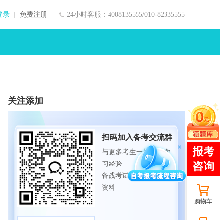
登录
免费注册
24小时客服：4008135555/010-82335555
关注添加
扫码加入备考交流群
与更多考生一起交流学
习经验
备战考试，获取试题及
资料
购物车