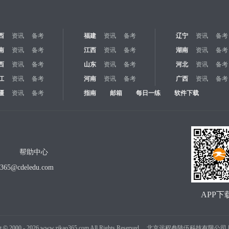
西
资讯
备考
福建
资讯
备考
辽宁
资讯
备考
南
资讯
备考
江西
资讯
备考
湖南
资讯
备考
西
资讯
备考
山东
资讯
备考
河北
资讯
备考
江
资讯
备考
河南
资讯
备考
广西
资讯
备考
疆
资讯
备考
指南
邮箱
每日一练
软件下载
帮助中心
o365@cdeledu.com
APP下
t
©
2000 -
2026
www.zikao365.com All Rights Reserved. 北京远程叁陆伍科技有限