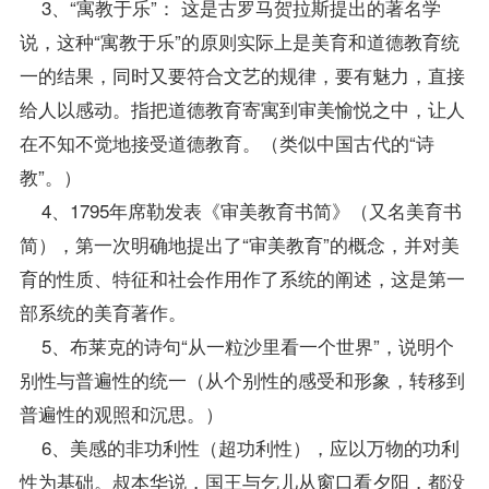
3、“寓教于乐”： 这是古罗马贺拉斯提出的著名学
说，这种“寓教于乐”的原则实际上是美育和道德教育统
一的结果，同时又要符合文艺的规律，要有魅力，直接
给人以感动。指把道德教育寄寓到审美愉悦之中，让人
在不知不觉地接受道德教育。（类似中国古代的“诗
教”。）
4、1795年席勒发表《审美教育书简》（又名美育书
简），第一次明确地提出了“审美教育”的概念，并对美
育的性质、特征和社会作用作了系统的阐述，这是第一
部系统的美育著作。
5、布莱克的诗句“从一粒沙里看一个世界”，说明个
别性与普遍性的统一（从个别性的感受和形象，转移到
普遍性的观照和沉思。）
6、美感的非功利性（超功利性），应以万物的功利
性为基础。叔本华说，国王与乞儿从窗口看夕阳，都没