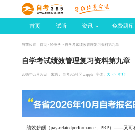
首页
试听
资讯
免费题库
当前位置：
首页
>
经济学
> 自学考试绩效管理复习资料第九章
自学考试绩效管理复习资料第九章
2006年05月08日 来源：
自考365社区 z.apple
字体：
大
小
打印
绩效薪酬（pay-relatedperformance，PR