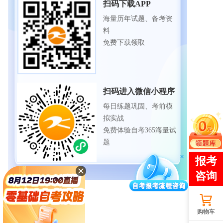
扫码下载APP
海量历年试题、备考资
料
免费下载领取
扫码进入微信小程序
每日练题巩固、考前模
拟实战
免费体验自考365海量试
题
购物车