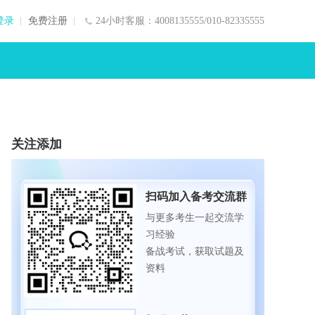
登录
免费注册
24小时客服：4008135555/010-82335555
关注添加
扫码加入备考交流群
与更多考生一起交流学
习经验
备战考试，获取试题及
资料