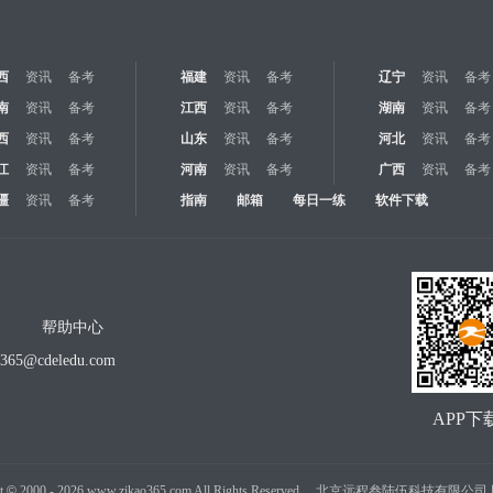
西
资讯
备考
福建
资讯
备考
辽宁
资讯
备考
南
资讯
备考
江西
资讯
备考
湖南
资讯
备考
西
资讯
备考
山东
资讯
备考
河北
资讯
备考
江
资讯
备考
河南
资讯
备考
广西
资讯
备考
疆
资讯
备考
指南
邮箱
每日一练
软件下载
帮助中心
o365@cdeledu.com
APP下
t
©
2000 -
2026
www.zikao365.com All Rights Reserved. 北京远程叁陆伍科技有限