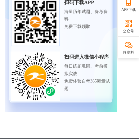
扫码下载APP
APP下载
海量历年试题、备考资
料
免费下载领取
公众号
领资料
扫码进入微信小程序
每日练题巩固、考前模
拟实战
免费体验自考365海量试
题