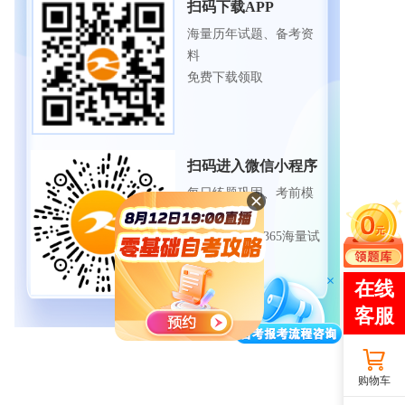
扫码下载APP
海量历年试题、备考资
料
免费下载领取
扫码进入微信小程序
每日练题巩固、考前模
拟实战
免费体验自考365海量试
题
购物车