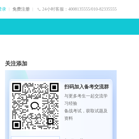
登录
免费注册
24小时客服：4008135555/010-82335555
关注添加
扫码加入备考交流群
与更多考生一起交流学
习经验
备战考试，获取试题及
资料