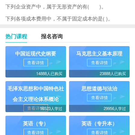
下列企业资产中，属于无形资产的有( )。
下列各项成本费用中，不属于固定成本的是( )。
热门课程
报名咨询
中国近现代史纲要
马克思主义基本原理
查看详情
查看详情
14888人已购买
23888人已购买
毛泽东思想和中国特色社
思想道德与法治
查看详情
会主义理论体系概论
查看详情
16523人学过
29956人学过
英语（专）
英语（专升本）
查看详情
查看详情