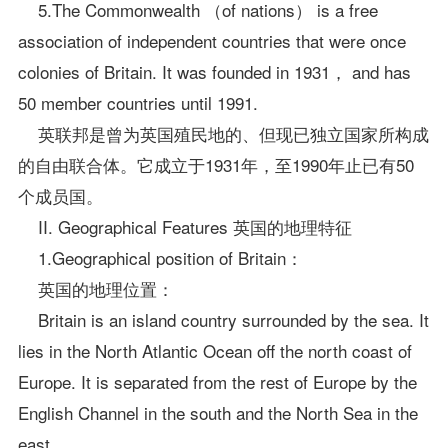
5.The Commonwealth （of nations） is a free
association of independent countries that were once
colonies of Britain. It was founded in 1931， and has
50 member countries until 1991.
英联邦是曾为英国殖民地的、但现已独立国家所构成
的自由联合体。它成立于1931年，至1990年止已有50
个成员国。
II. Geographical Features 英国的地理特征
1.Geographical position of Britain：
英国的地理位置：
Britain is an island country surrounded by the sea. It
lies in the North Atlantic Ocean off the north coast of
Europe. It is separated from the rest of Europe by the
English Channel in the south and the North Sea in the
east.