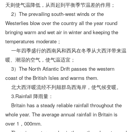
天则使气温降低，从而起到平衡季节温差的作用；
2）The prevailing south-west winds or the
Westerlies blow over the country all the year round
bringing warm and wet air in winter and keeping the
temperatures moderate；
一年四季盛行的西南风和西风在冬季从大西洋带来温
暖、潮湿的空气，使气温适宜；
3）The North Atlantic Drift passes the western
coast of the British Isles and warms them.
北大西洋暖流经不列颠群岛西海岸，使气候变暖。
3.Rainfall 降雨量：
Britain has a steady reliable rainfall throughout the
whole year. The average annual rainfall in Britain is
over 1，000mm.