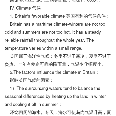
IV. Climate 气候
1. Britain's favorable climate 英国有利的气候条件：
Britain has a maritime climate-winters are not too
cold and summers are not too hot. It has a steady
reliable rainfall throughout the whole year. The
temperature varies within a small range.
英国属于海洋性气候：冬季不过于寒冷，夏季不过于
炎热。全年有稳定可靠的降雨量，气温变化幅度小。
2.The factors influence the climate in Britain：
影响英国气候的因素：
1）The surrounding waters tend to balance the
seasonal differences by heating up the land in winter
and cooling it off in summer；
环绕四周的海水。冬天，海水可使岛内气温升高，夏