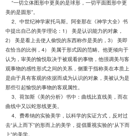
“一切立体图形中更美的是球形，一切平面图形中更
美的是圆形”。
2、中世纪神学家托马斯。阿奎那在《神学大全》书
中提出自己的
美学
理论：1） 美是认识能力的对象，
2） 美是看上去使人偷悦的东西称作是美的，3） 美即
在恰当的比例，4） 美属于形式因的范畴。他更倾向于
认为，审美的愉悦取决于被观看的事物，他强调美与客
观事物的感性形式之间的关系，侧重于指称美在本质上
是由于具有客观的依据而成为认识的对象，美被认为是
那些引起愉悦的事物的客观属性。
3、荷加斯《美的分析》书中：曲线比直线美，而在
曲线中又以蛇形线更美。
4、费希纳的实验
美学
，以科学的实证方式，反对过
去“从上而下”的形而上的美学，提倡重视实验的“从下而
上”的美学。