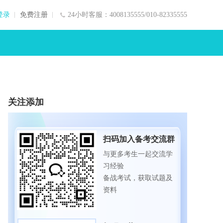
登录
免费注册
24小时客服：4008135555/010-82335555
关注添加
扫码加入备考交流群
与更多考生一起交流学
习经验
备战考试，获取试题及
资料