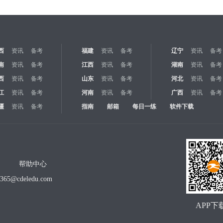
西
资讯
备考
福建
资讯
备考
辽宁
资讯
备考
南
资讯
备考
江西
资讯
备考
湖南
资讯
备考
西
资讯
备考
山东
资讯
备考
河北
资讯
备考
江
资讯
备考
河南
资讯
备考
广西
资讯
备考
疆
资讯
备考
指南
邮箱
每日一练
软件下载
帮助中心
o365@cdeledu.com
APP下