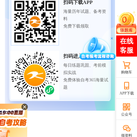
扫码下载APP
海量历年试题、备考资
料
免费下载领取
扫码进入微信小程序
每日练题巩固、考前模
购物车
拟实战
免费体验自考365海量试
题
APP下载
公众号
领资料