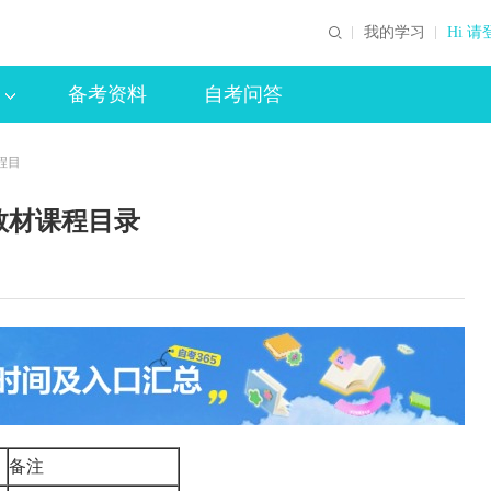
我的学习
Hi 请
备考资料
自考问答
程目
教材课程目录
备注