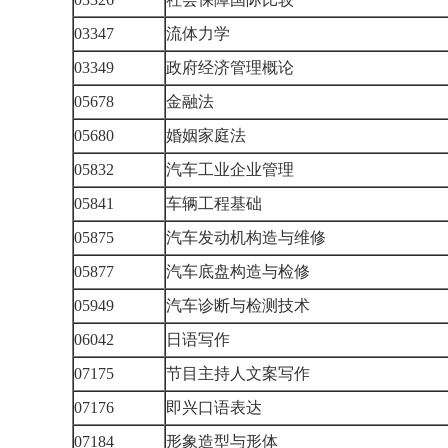
03347
流体力学
03349
政府经济管理概论
05678
金融法
05680
婚姻家庭法
05832
汽车工业企业管理
05841
车辆工程基础
05875
汽车发动机构造与维修
05877
汽车底盘构造与检修
05949
汽车诊断与检测技术
06042
日语写作
07175
节目主持人文案写作
07176
即兴口语表达
07184
形象造型与形体