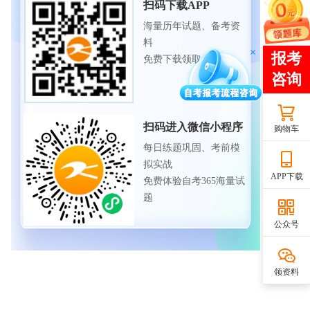
扫码下载APP
海量历年试题、备考资
料
免费下载领取
扫码进入微信小程序
购物车
每日练题巩固、考前模
拟实战
APP下载
免费体验自考365海量试
题
公众号
领资料