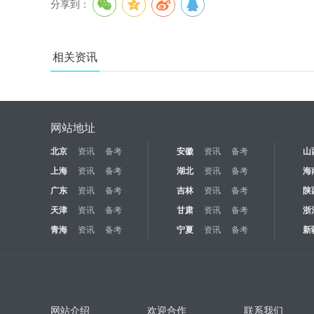
分享到：
相关资讯
网站地址
北京
资讯
备考
安徽
资讯
备考
山
上海
资讯
备考
湖北
资讯
备考
海
广东
资讯
备考
吉林
资讯
备考
陕
天津
资讯
备考
甘肃
资讯
备考
浙
青海
资讯
备考
宁夏
资讯
备考
新
网站介绍
欢迎合作
联系我们