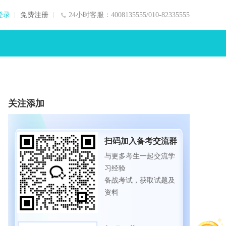
登录
免费注册
24小时客服：4008135555/010-82335555
关注添加
扫码加入备考交流群
与更多考生一起交流学
习经验
备战考试，获取试题及
资料