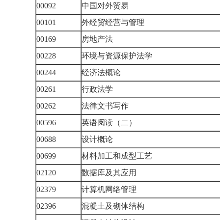
00092
中国对外贸易
00101
外经贸经营与管理
00169
房地产法
00228
环境与资源保护法学
00244
经济法概论
00261
行政法学
00262
法律文书写作
00596
英语阅读（二）
00688
设计概论
00699
材料加工和成型工艺
02120
数据库及其应用
02379
计算机网络管理
02396
混凝土及砌体结构