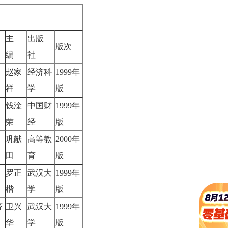
主
出版
版次
编
社
赵家
经济科
1999年
祥
学
版
钱淦
中国财
1999年
荣
经
版
巩献
高等教
2000年
田
育
版
罗正
武汉大
1999年
楷
学
版
济
卫兴
武汉大
1999年
华
学
版