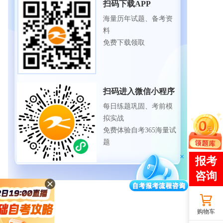
扫码下载APP
海量历年试题、备考资
料
免费下载领取
扫码进入微信小程序
每日练题巩固、考前模
拟实战
免费体验自考365海量试
题
购物车