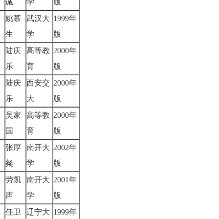
诚
学
版
姚慕
武汉大
1999年
生
学
版
陆庆
高等教
2000年
乐
育
版
陆庆
西安交
2000年
乐
大
版
吴家
高等教
2000年
国
育
版
张厚
南开大
2002年
粲
学
版
劳凯
南开大
2001年
声
学
版
任卫
辽宁大
1999年