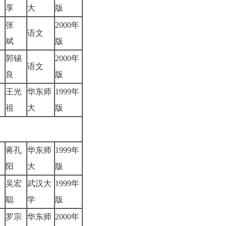
享
大
版
张
2000年
语文
斌
版
郭锡
2000年
语文
良
版
王光
华东师
1999年
祖
大
版
蒋孔
华东师
1999年
阳
大
版
吴宏
武汉大
1999年
聪
学
版
罗宗
华东师
2000年
）