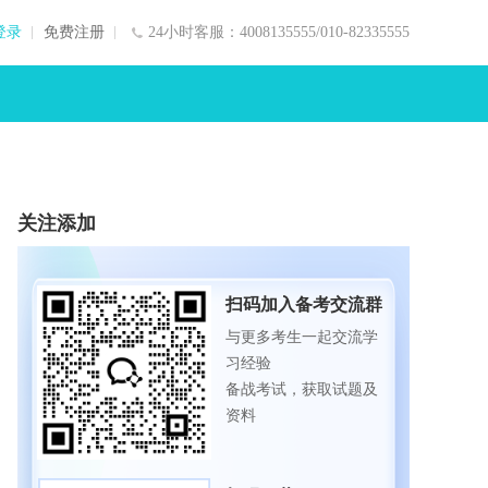
登录
免费注册
24小时客服：4008135555/010-82335555
关注添加
扫码加入备考交流群
与更多考生一起交流学
习经验
备战考试，获取试题及
资料