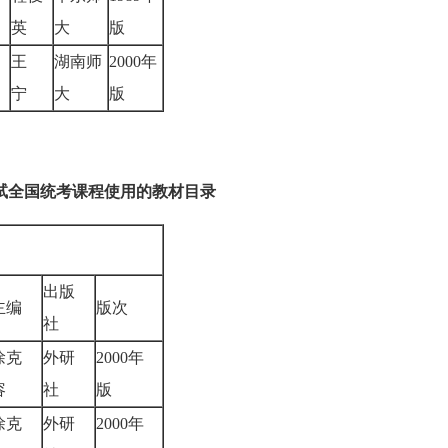
英
大
版
王
湖南师
2000年
宁
大
版
考试全国统考课程使用的教材目录
出版
主编
版次
社
徐克
外研
2000年
容
社
版
徐克
外研
2000年