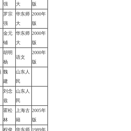
强
大
版
罗宗
华东师
2000年
）
强
大
版
金元
华东师
2000年
铺
大
版
胡明
2000年
语文
杨
版
题
魏
山东人
建
民
刘念
山东人
究
兹
民
霍松
上海古
2005年
注
林
籍
版
程俊
华东师
1989年