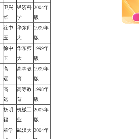
卫兴
经济科
2004年
华
学
版
徐中
华东师
1999年
玉
大
版
徐中
华东师
1999年
玉
大
版
高
高等教
1999年
远
育
版
、
高
高等教
1998年
远
育
版
杨明
机械工
2005年
福
业
版
章学
武汉大
2004年
分