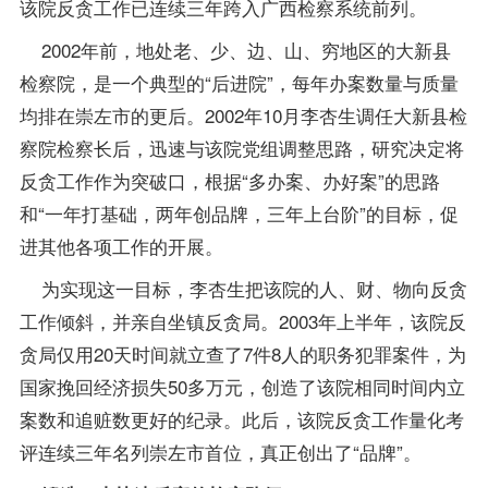
该院反贪工作已连续三年跨入广西检察系统前列。
2002年前，地处老、少、边、山、穷地区的大新县
检察院，是一个典型的“后进院”，每年办案数量与质量
均排在崇左市的更后。2002年10月李杏生调任大新县检
察院检察长后，迅速与该院党组调整思路，研究决定将
反贪工作作为突破口，根据“多办案、办好案”的思路
和“一年打基础，两年创品牌，三年上台阶”的目标，促
进其他各项工作的开展。
为实现这一目标，李杏生把该院的人、财、物向反贪
工作倾斜，并亲自坐镇反贪局。2003年上半年，该院反
贪局仅用20天时间就立查了7件8人的职务犯罪案件，为
国家挽回经济损失50多万元，创造了该院相同时间内立
案数和追赃数更好的纪录。此后，该院反贪工作量化考
评连续三年名列崇左市首位，真正创出了“品牌”。