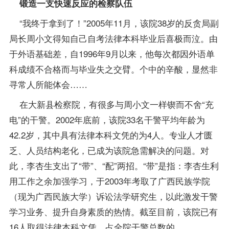
锻造一支快速反应的检察队伍
“我终于拿到了！”2005年11月，该院38岁的反贪局副
局长周小文得知自己自考法律本科毕业后喜极而泣。由
于外语基础差，自1996年9月以来，他每次都因外语单
科
成绩
不合格而与毕业失之交臂。个中的辛酸，显然非
寻常人所能体会……
在大新县检察院，有很多与周小文一样锲而不舍“充
电”的干警。2002年底前，该院33名干警平均年龄为
42.2岁，其中具有法律本科文凭的为4人。专业人才匮
乏、人员结构老化，已成为该院急需解决的问题。对
此，李杏生支出了“带”、“配”两招。“带”是指：李杏生利
用工作之余加强学习，于2003年考取了广西民族学院
（现为广西民族大学）诉讼法学研究生，以此激发干警
学习业务、提升自身素质的热情。截至目前，该院已有
16人取得法律本科文凭，占全院干警总数的