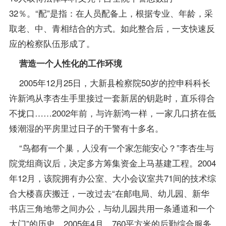
32％。“配”是指：在人员配备上，根据专业、年龄，采
取老、中、青相结合的方式。如此整合后，一支快速反
应的检察队伍形成了。
营造一个人性化的工作环境
2005年12月25日，大新县检察院50岁的控申科科长
许新鸿从李杏生手里接过一套新居的钥匙时，直乐得合
不拢口……2002年前，与许新鸿一样，一家几口挤在低
矮潮湿的平房里过日子的干警有十多名。
“鸟都有一个巢，人没有一个家怎能安心？”李杏生与
院党组商议后，决定多方筹集资金上马基建工程。2004
年12月，该院拥有办公室、大小会议室共71间的技术综
合大楼喜庆搬迁，一改过去“在邮电局、幼儿园、新华
书店三角地带之间办公，与幼儿园共用一条通道和一个
大门”的历史。2005年4月，760平方米的后勤综合服务