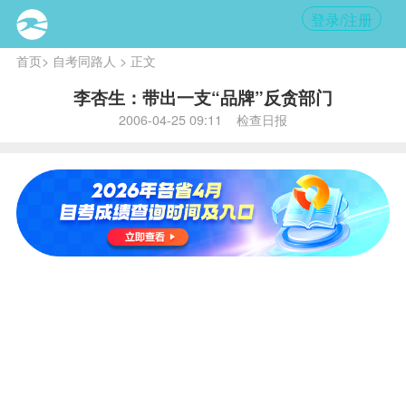
登录/注册
首页
>
自考同路人
> 正文
李杏生：带出一支“品牌”反贪部门
2006-04-25 09:11 检查日报
内容
提要:
李
杏生，
43岁，
广西壮
族自治
区大新
县检察
院检察
长。他
认