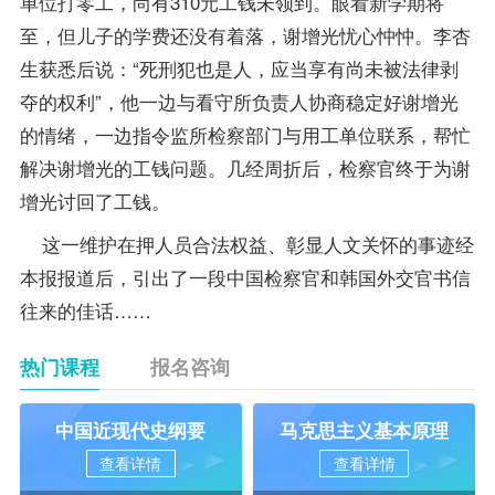
单位打零工，尚有310元工钱未领到。眼看新学期将
至，但儿子的学费还没有着落，谢增光忧心忡忡。李杏
生获悉后说：“死刑犯也是人，应当享有尚未被法律剥
夺的权利”，他一边与看守所负责人协商稳定好谢增光
的情绪，一边指令监所检察部门与用工单位联系，帮忙
解决谢增光的工钱问题。几经周折后，检察官终于为谢
增光讨回了工钱。
这一维护在押人员合法权益、彰显人文关怀的事迹经
本报报道后，引出了一段中国检察官和韩国外交官书信
往来的佳话……
热门课程
报名咨询
中国近现代史纲要
马克思主义基本原理
查看详情
查看详情