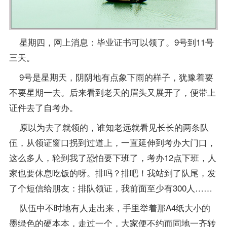
星期四，网上消息：毕业证书可以领了。9号到11号
三天。
9号是星期天，阴阴地有点象下雨的样子，犹豫着要
不要星期一去。后来看到老天的眉头又展开了，便带上
证件去了
自考办
。
原以为去了就领的，谁知老远就看见长长的两条队
伍，从领证窗口拐到过道上，一直延伸到考办大门口，
这么多人，轮到我了恐怕要下班了，考办12点下班，人
家也要休息吃饭的呀。排吗？排吧！我站到了队尾，发
了个短信给朋友：排队领证，我前面至少有300人……
队伍中不时地有人走出来，手里举着那A4纸大小的
墨绿色的硬本本，走过一个，大家便不约而同地一齐转