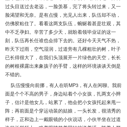
过头目送过去老远，一脸羡慕，完了将头转过来，又一
脸渴望和无奈。是有点慢，光见人出来，队伍却不动，
仿佛胶粘住了。看看这两支队伍，蜿蜒着甚是壮观，其
中不乏孕妇。辛苦了多少天，就盼着领毕业证的这一
刻，队伍再长任谁也会排下去的。还好今天天气不热，
昨天下过雨，空气湿润，过道旁有几棵粗壮的树，叶子
已长得很大了，在我们头顶展开一片绿色的天空，长长
的树根裸露出来象孩子的手臂，这样的环境谈谈天倒是
不错的。
队伍慢慢向前挪，有人在听MP3，有人在闲聊。我前
面是个个不高的男子，身边站着个小女孩，扎两支小辫
子，估计是他女儿，站累了，他会把小女孩托起来甩一
阵；再前面是个穿运动装的姑娘，一头长发，很清秀的
样子，正和边上一戴眼镜的小伙说话，小伙半坐在过道