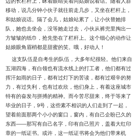
边的长栏杆上，眯着眼睛笑着同姑娘说着话。随着人群
移动，说几分钟小伙子就往前走几步，又坐在栏杆上，
和姑娘说话。隔了会儿，姑娘站累了，让小伙替她排
队，她也去坐会，没等她走过去，小伙从裤兜里掏出一
方皱皱的纸巾，抢先垫在了栏杆上。这个细心的动作让
姑娘眼角眉梢都是甜蜜的笑。哦，好动人！
这支队伍是自考生的队伍，大多年纪很轻。他们来自
五湖四海，有白领也有流水线上的打工者，他们都有过
挥汗如雨的日子，都有过灯下的苦读，都有过艰辛的努
力，有过失利，也有过欢欣，他们身上，有着这座城市
特有的奋发与拼搏的精神。而今苦尽甜来，终于等来了
毕业的日子，9号，这些素不相识的人们走到了一起，
望着前面那两个小小的窗口，窗内，有自己企盼已久的
东西——那写有自己名字，印有自己照片，盖着大红印
章的一纸证书。或许，这一纸证书将会为他们带来机