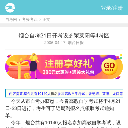
登录/注册
自考网
>
考务考籍
> 正文
烟台自考21日开考设芝罘莱阳等4考区
2006-04-17
烟台日报
内容提要:
烟台共有10140人
报名
参加高教自学考试，设芝罘、莱阳、龙口等4
今天从市
自考办
获悉，今春高教自学考试将于4月21
日-23日进行，考生可于近期到报名点领取考试通知
单。
今年，烟台共有10140人报名参加高教自学考试，设