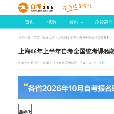
首页
试听
资讯
免费题库
当前位置：
首页
>
教材大纲
> 上海06年上半年自考全国统考课程教材、
上海06年上半年自考全国统考课程
2006年04月05日 来源：
上海市教育考试院
字体：
大
小
打印
课程
代