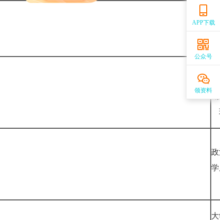
毛
APP下载
公众号
马
义
领资料
政
大