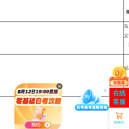
马
义
邓
法
与
购物车