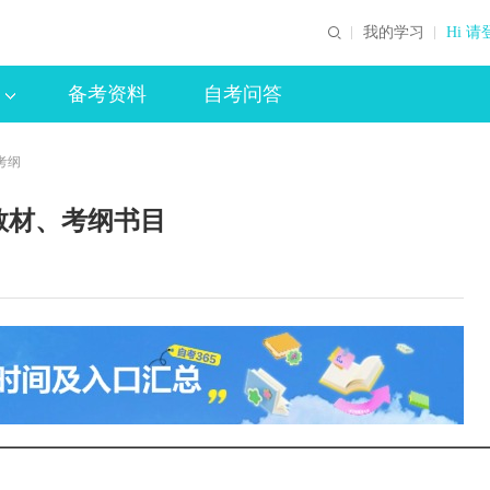
我的学习
Hi 请
备考资料
自考问答
考纲
教材、考纲书目