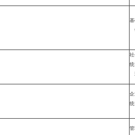
基
社
统
企
管