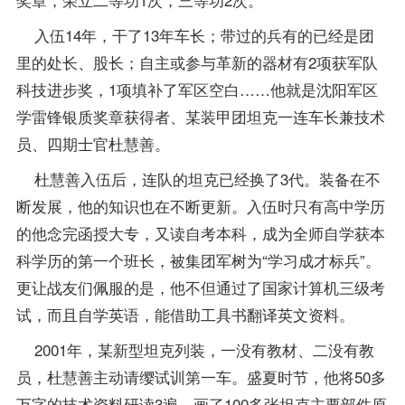
入伍14年，干了13年车长；带过的兵有的已经是团
里的处长、股长；自主或参与革新的器材有2项获军队
科技进步奖，1项填补了军区空白……他就是沈阳军区
学雷锋银质奖章获得者、某装甲团坦克一连车长兼技术
员、四期士官杜慧善。
杜慧善入伍后，连队的坦克已经换了3代。装备在不
断发展，他的知识也在不断更新。入伍时只有高中学历
的他念完函授大专，又读自考本科，成为全师自学获本
科学历的第一个班长，被集团军树为“学习成才标兵”。
更让战友们佩服的是，他不但通过了国家计算机三级考
试，而且自学英语，能借助工具书翻译英文资料。
2001年，某新型坦克列装，一没有
教材
、二没有教
员，杜慧善主动请缨试训第一车。盛夏时节，他将50多
万字的技术资料研读3遍，画了100多张坦克主要部件原