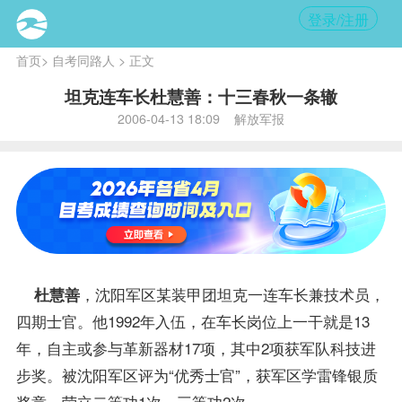
登录/注册
首页
>
自考同路人
> 正文
坦克连车长杜慧善：十三春秋一条辙
2006-04-13 18:09 解放军报
，沈阳军区某装甲团坦克一连车长兼技术员，
杜慧善
四期士官。他1992年入伍，在车长岗位上一干就是13
年，自主或参与革新器材17项，其中2项获军队科技进
步奖。被沈阳军区评为“优秀士官”，获军区学雷锋银质
奖章，荣立二等功1次，三等功2次。