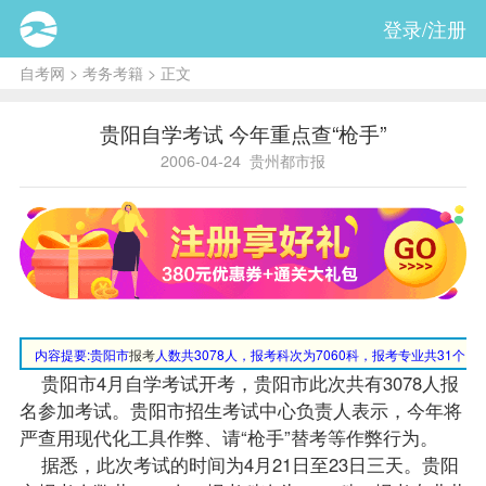
登录/注册
自考网
>
考务考籍
> 正文
贵阳自学考试 今年重点查“枪手”
2006-04-24
贵州都市报
内容提要:
贵阳市
报考
人数共3078人，报考科次为7060科，报考专业共31个（
贵阳市4月自学考试开考，贵阳市此次共有3078人
报
名
参加考试。贵阳市招生考试中心负责人表示，今年将
严查用现代化工具作弊、请“枪手”替考等作弊行为。
据悉，此次考试的时间为4月21日至23日三天。贵阳