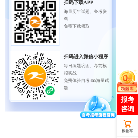
扫码下载APP
海量历年试题、备考资
料
免费下载领取
扫码进入微信小程序
每日练题巩固、考前模
拟实战
免费体验自考365海量试
题
购物车