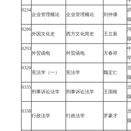
0234
企业管理概论
企业管理概论
刘仲康
0286
外国文化史
西方文化简史
王立新
0293
外贸函电
外贸函电
方春祥
0320
宪法学（一）
宪法学
魏定仁
0335
刑事诉讼法学
刑事诉讼法学
王国枢
0338
行政法学
行政法学
罗豪才