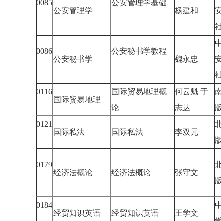
0085
公安管理学基础
公安管理学
杨建和
0086
公安秘书学教程
公安秘书学
魏永忠
0116
国际贸易地理概
何云魁 于
国际贸易地理
论
志达
0121
国际私法
国际私法
李双元
0179
经济法概论
经济法概论
张守文
0184
经贸知识英语
经贸知识英语
王学文