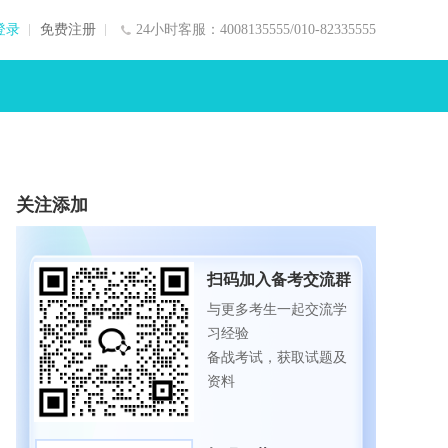
登录
免费注册
24小时客服：4008135555/010-82335555
关注添加
扫码加入备考交流群
与更多考生一起交流学
习经验
备战考试，获取试题及
资料