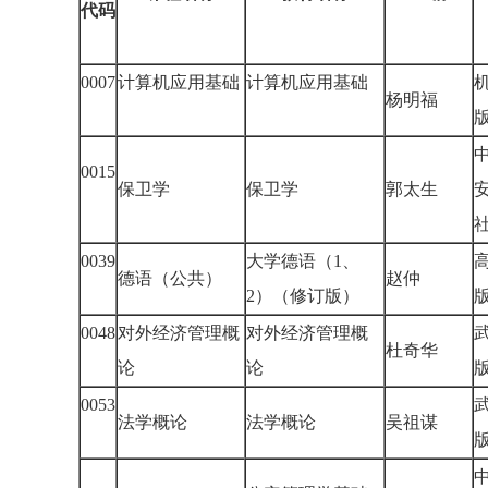
代码
0007
计算机应用基础
计算机应用基础
杨明福
0015
保卫学
保卫学
郭太生
0039
大学德语（1、
德语（公共）
赵仲
2）（修订版）
0048
对外经济管理概
对外经济管理概
杜奇华
论
论
0053
法学概论
法学概论
吴祖谋