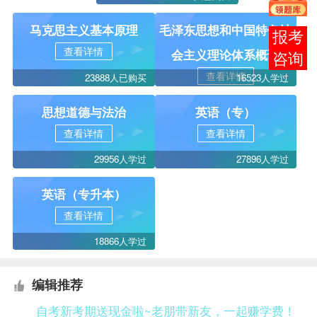
马克思主义基本原理
毛泽东思想和中国特色社
报考
查看详情
会主义理论体系概论
咨询
查看详情
23888人已购买
16523人学过
思想道德与法治
英语（专）
查看详情
查看详情
29956人学过
27896人学过
英语（专升本）
查看详情
18866人学过
编辑推荐
自考新考期送现金啦~老朋带新友，一起赚学费！