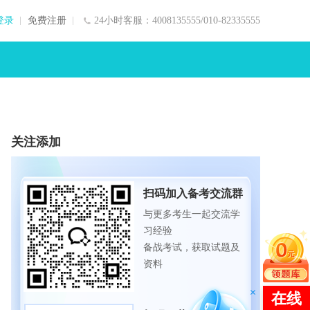
登录
免费注册
24小时客服：4008135555/010-82335555
关注添加
扫码加入备考交流群
与更多考生一起交流学
习经验
备战考试，获取试题及
资料