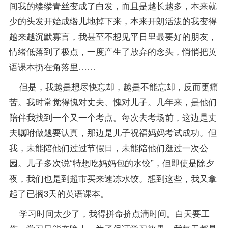
间我的缕缕青丝变成了白发，而且是越长越多，本来就
少的头发开始成绺儿地掉下来，本来开朗活泼的我变得
越来越沉默寡言，我甚至不想见平日里最要好的朋友，
情绪低落到了极点，一度产生了放弃的念头，悄悄把英
语课本扔在角落里……
但是，我越是想尽快忘却，越是不能忘却，反而更痛
苦。我时常觉得愧对丈夫、愧对儿子。几年来，是他们
陪伴我找到一个又一个考点。每次去考场前，这边是丈
夫嘱咐做题要认真，那边是儿子祝福妈妈考试成功。但
我，未能陪他们过过节假日，未能陪他们逛过一次公
园。儿子多次说“特想吃妈妈包的水饺”，但即使是除夕
夜，我们也是到超市买来速冻水饺。想到这些，我又拿
起了已搁3天的英语课本。
学习时间太少了，我得拼命挤点滴时间。白天要工