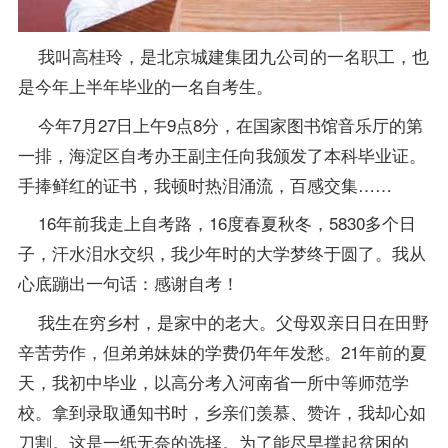
我叫高桂玲，是北京城建集团九公司的一名职工，也
是今年上半年毕业的一名自考生。
今年7月27日上午9点8分，在国家图书馆音乐厅的第
一排，海淀区
自考办
王副主任向我颁发了本科毕业证。
手捧鲜红的证书，我顿时热泪涌流，百感交集……
16年前我走上自考路，16度春夏秋冬，5830多个日
子，汗水泪水交织，我少年时的大学梦终于圆了。我从
心底蹦出一句话：感谢自考！
我生在穷乡村，是家中的老大。父母双亲日日在田野
辛苦劳作，但弟弟妹妹的学费仍年年发愁。21年前的夏
天，我初中毕业，以高分考入河南省一所中等师范学
校。拿到录取通知书时，乡亲们羡慕、赞许，我却心如
刀割。这是一纸无奈的选择。为了能尽早撑起贫困的