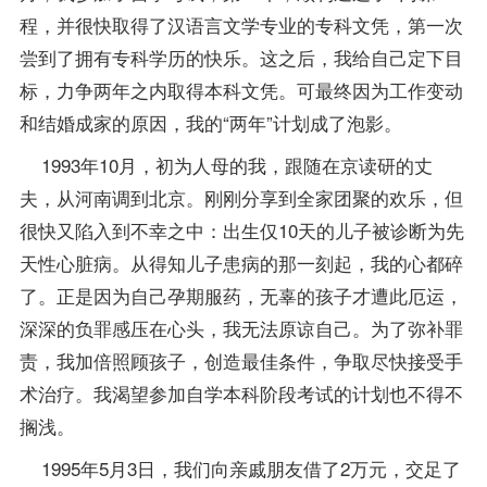
程
，并很快取得了
汉语言文学专业
的专科文凭，第一次
尝到了拥有专科学历的快乐。这之后，我给自己定下目
标，力争两年之内取得本科文凭。可最终因为工作变动
和结婚成家的原因，我的“两年”计划成了泡影。
1993年10月，初为人母的我，跟随在京读研的丈
夫，从河南调到北京。刚刚分享到全家团聚的欢乐，但
很快又陷入到不幸之中：出生仅10天的儿子被诊断为先
天性心脏病。从得知儿子患病的那一刻起，我的心都碎
了。正是因为自己孕期服药，无辜的孩子才遭此厄运，
深深的负罪感压在心头，我无法原谅自己。为了弥补罪
责，我加倍照顾孩子，创造最佳条件，争取尽快接受手
术治疗。我渴望参加自学本科阶段考试的计划也不得不
搁浅。
1995年5月3日，我们向亲戚朋友借了2万元，交足了