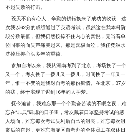
不起失败的打击。
苍天不负有心人，辛勤的耕耘换来了成功的收获，这
次我以62分的成绩通过了英语考试，虽然这在我本科阶
段分数最低，但我仍然按捺不住内心的喜悦，竟当着单
位同事的面失声痛哭起来。那是喜极而泣，我任凭泪水
洗掉压抑心头多年的重荷。
参加自考以来，我从河南考到了北京，考场换了一个
又一个，考友换了一拨儿又一拨儿，时间换了一年又一
年，惟一不变的是我对自考的那份痴情。在北京，37岁
的我，终于实现了迟到16年的大学梦。
抚今追昔，我难忘那一个个勤奋苦读的不眠之夜，难
忘在“非典”肆虐的日子里，考友戴着口罩坚持考试的感
人场面，难忘每次考试失利后自己的沮丧，难忘每次沮
丧后的奋起，更难忘海淀区自考办的全体员工在双休日