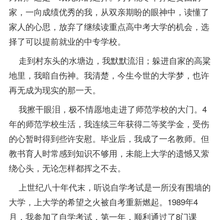
家，一向
成绩
优秀的我，从双亲期盼的眼神中，读懂了
家人的心思，放弃了继续读重点高中考大学的机会，选
择了可以提前就业的中专学校。
走到村东头的水塘边，我默默流泪；躲进自家的高粱
地里，我暗自伤神。我清楚，今生今世的大学梦，也许
再无成为现实的那一天。
我擦干眼泪，极不情愿地走进了师范学校的大门。4
年的师范学校生活，我连续三年获得二等奖学金，受伤
的心暂时得到些许安慰。毕业后，我成了一名教师。但
教书育人时常感到知识不够用，未能上大学的遗憾又萦
绕心头，无论怎样都挥之不去。
上世纪八十年代末，听说自学考试是一所没有围墙的
大学，上大学的希望之火被自考重新燃起。1989年4
月，我参加了自学考试，第一年，顺利通过了8门
课