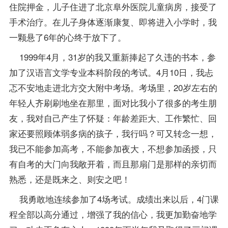
住院押金，儿子住进了北京阜外医院儿童病房，接受了
手术治疗。在儿子身体逐渐康复、即将进入小学时，我
一颗悬了6年的心终于放下了。
1999年4月，31岁的我又重新捧起了久违的书本，参
加了汉语言文学专业本科阶段的考试。4月10日，我忐
忑不安地走进北方交大附中考场。考场里，20岁左右的
年轻人齐刷刷地坐在那里，面对比我小了很多的考生朋
友，我对自己产生了怀疑：年龄差距大、工作繁忙、回
家还要照顾体弱多病的孩子，我行吗？可又转念一想，
我已不能参加高考，不能参加夜大，不想参加函授，只
有自考的大门向我敞开着，而且那扇门是那样的亲切而
熟悉，还是既来之、则安之吧！
我勇敢地连续参加了4场考试。成绩出来以后，4门课
程全部以高分通过，增强了我的信心，我更加勤奋地学