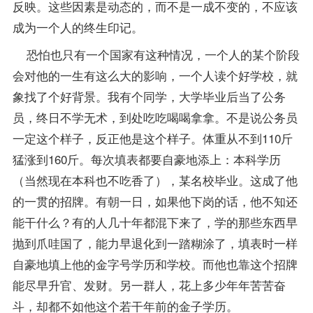
反映。这些因素是动态的，而不是一成不变的，不应该
成为一个人的终生印记。
恐怕也只有一个国家有这种情况，一个人的某个阶段
会对他的一生有这么大的影响，一个人读个好学校，就
象找了个好背景。我有个同学，大学毕业后当了公务
员，终日不学无术，到处吃吃喝喝拿拿。不是说公务员
一定这个样子，反正他是这个样子。体重从不到110斤
猛涨到160斤。每次填表都要自豪地添上：本科学历
（当然现在本科也不吃香了），某名校毕业。这成了他
的一贯的招牌。有朝一日，如果他下岗的话，他不知还
能干什么？有的人几十年都混下来了，学的那些东西早
抛到爪哇国了，能力早退化到一踏糊涂了，填表时一样
自豪地填上他的金字号学历和学校。而他也靠这个招牌
能尽早升官、发财。另一群人，花上多少年年苦苦奋
斗，却都不如他这个若干年前的金子学历。