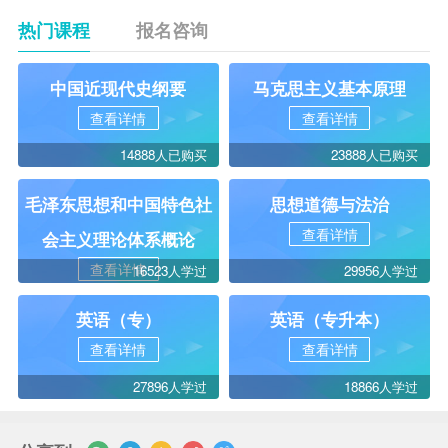
热门课程
报名咨询
中国近现代史纲要
马克思主义基本原理
查看详情
查看详情
14888人已购买
23888人已购买
毛泽东思想和中国特色社
思想道德与法治
查看详情
会主义理论体系概论
查看详情
16523人学过
29956人学过
英语（专）
英语（专升本）
查看详情
查看详情
27896人学过
18866人学过