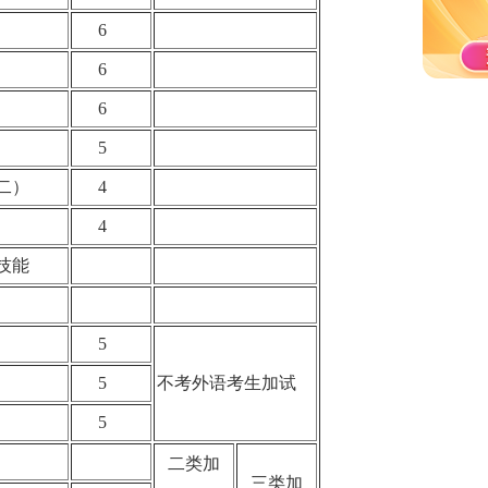
6
6
6
5
（二）
4
4
本技能
5
5
不考外语考生加试
学
5
二类加
三类加