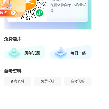
免费体验自考365海量试
题
免费题库
历年试题
每日一练
自考资料
备考资料
免费试听
自考问答