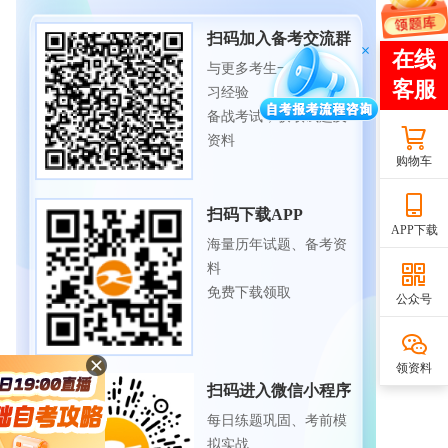
扫码加入备考交流群
与更多考生一起交流学
习经验
备战考试，获取试题及
资料
购物车
扫码下载APP
APP下载
海量历年试题、备考资
料
免费下载领取
公众号
领资料
扫码进入微信小程序
每日练题巩固、考前模
拟实战