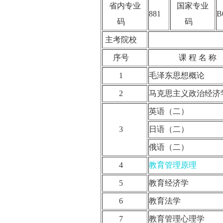
省内专业
国家专业
881
B
码
码
主考院校
序号
课 程 名 
1
毛泽东思想概论
2
马克思主义政治经
英语（二）
3
日语（二）
俄语（二）
4
教育管理原理
5
教育经济学
6
教育法学
7
教育管理心理学