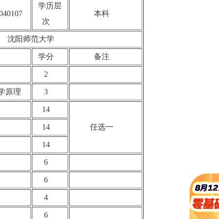
学历层
040107
本科
次
沈阳师范大学
称
学分
备注
2
济学原理
3
14
14
任选一
14
6
6
4
6