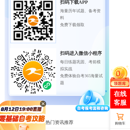
扫码下载APP
海量历年试题、备考资
料
免费下载领取
扫码进入微信小程序
每日练题巩固、考前模
拟实战
免费体验自考365海量试
题
相关资讯推荐
热门资讯推荐
购物车