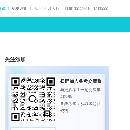
登录
免费注册
24小时客服：4008135555/010-82335555
关注添加
扫码加入备考交流群
与更多考生一起交流学
习经验
备战考试，获取试题及
资料