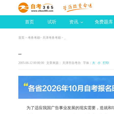
首页
试听
资讯
免费题库
首页
>
考务考籍
>
天津考务考籍
> _
_
2005-06-12 00:00:00 文章来源： 天津市自考办 字体：
大
小
打印
为了适应我国广告事业发展的现实需要，造就和培养