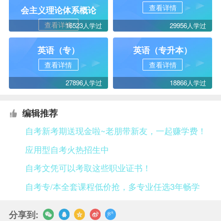
查看详情
会主义理论体系概论
查看详情
16523人学过
29956人学过
英语（专）
英语（专升本）
查看详情
查看详情
27896人学过
18866人学过
编辑推荐
自考新考期送现金啦~老朋带新友，一起赚学费！
应用型自考火热招生中
自考文凭可以考取这些职业证书！
自考专/本全套课程低价抢，多专业任选3年畅学
分享到: