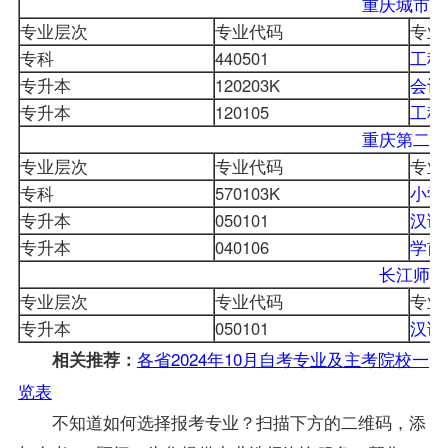
重庆城市科
专业层次
专业代码
专业
专科
440501
工程
专升本
120203K
会计
专升本
120105
工程
重庆第二师
专业层次
专业代码
专业
专科
570103K
小学
专升本
050101
汉语
专升本
040106
学前
长江师范
专业层次
专业代码
专业
专升本
050101
汉语
各省2024年10月自考专业及主考院校一
相关推荐：
览表
不知道如何选择报考专业？扫描下方的二维码，添