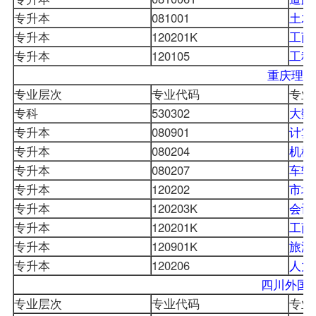
专升本
081001
土木
专升本
120201K
工商
专升本
120105
工程
重庆理工
专业层次
专业代码
专业
专科
530302
大数
专升本
080901
计算
专升本
080204
机械
专升本
080207
车辆
专升本
120202
市场
专升本
120203K
会计
专升本
120201K
工商
专升本
120901K
旅游
专升本
120206
人力
四川外国
专业层次
专业代码
专业