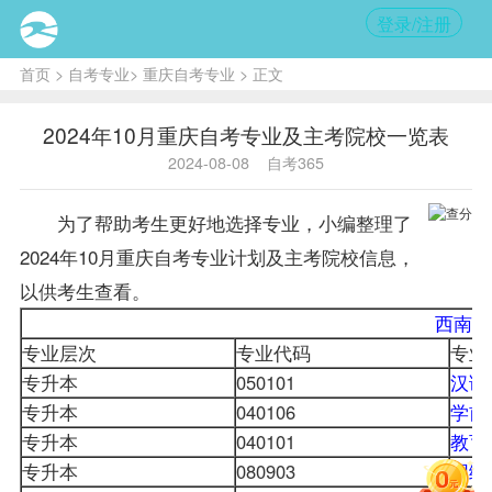
登录/注册
首页
>
自考专业
>
重庆自考专业
> 正文
2024年10月重庆自考专业及主考院校一览表
2024-08-08
自考365
为了帮助考生更好地选择专业，小编整理了
2024年10月
重庆自考
专业计划及主考院校信息，
以供考生查看。
西南大
专业层次
专业代码
专业
专升本
050101
汉语
专升本
040106
学前
专升本
040101
教育
专升本
080903
网络