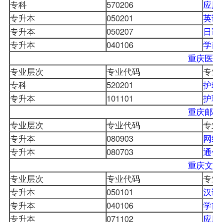
专科
570206
应用
专升本
050201
英语
专升本
050207
日语
专升本
040106
学前
重庆医科
专业层次
专业代码
专业
专科
520201
护理
专升本
101101
护理
重庆邮电
专业层次
专业代码
专业
专升本
080903
网络
专升本
080703
通信
重庆文理
专业层次
专业代码
专业
专升本
050101
汉语
专升本
040106
学前
专升本
071102
应用