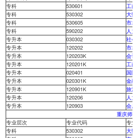
专科
530601
工商
专科
530302
大数
专科
530605
市场
专科
590202
人力
专升本
030302
社会
专升本
120202
市场
专升本
120203K
会计
专升本
120201K
工商
专升本
020401
国际
专升本
020301K
金融
专升本
120901K
旅游
专升本
120206
人力
专升本
120903
会展
重庆师范
专业层次
专业代码
专业
专科
530302
大数