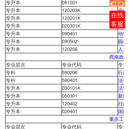
专升本
081001
土木
专升本
120203K
会计
报考
专升本
120201K
工商
咨询
专升本
020301K
金融
专升本
090401
动物
专升本
090502
园林
专升本
120206
人力
西南政法
专业层次
专业代码
专业
专科
590206
行政
专科
580401
法律
专升本
030101K
法学
专升本
050301
新闻
专升本
120402
行政
专升本
020401
国际
重庆工商
专业层次
专业代码
专业