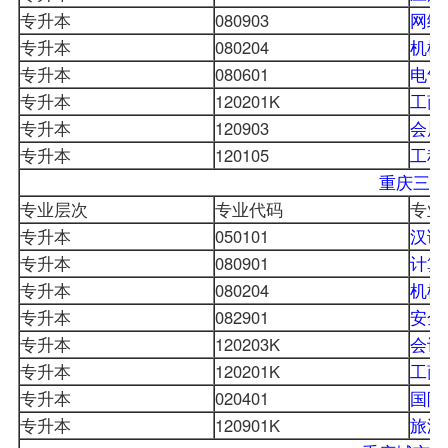
专升本
080903
网络
专升本
080204
机械
专升本
080601
电气
专升本
120201K
工商
专升本
120903
会展
专升本
120105
工程
重庆三峡
专业层次
专业代码
专业
专升本
050101
汉语
专升本
080901
计算
专升本
080204
机械
专升本
082901
安全
专升本
120203K
会计
专升本
120201K
工商
专升本
020401
国际
专升本
120901K
旅游