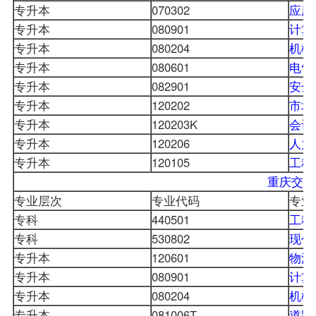
专升本
070302
应用
专升本
080901
计算
专升本
080204
机械
专升本
080601
电气
专升本
082901
安全
专升本
120202
市场
专升本
120203K
会计
专升本
120206
人力
专升本
120105
工程
重庆交通
专业层次
专业代码
专业
专科
440501
工程
专科
530802
现代
专升本
120601
物流
专升本
080901
计算
专升本
080204
机械
专升本
081006T
道路