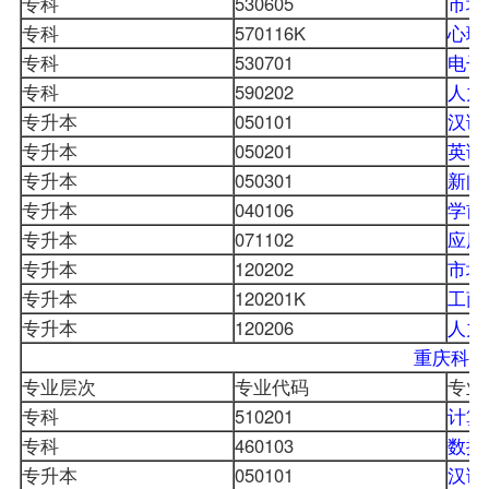
专科
530605
市场
专科
570116K
心理
专科
530701
电子
专科
590202
人力
专升本
050101
汉语
专升本
050201
英语
专升本
050301
新闻
专升本
040106
学前
专升本
071102
应用
专升本
120202
市场
专升本
120201K
工商
专升本
120206
人力
重庆科技
专业层次
专业代码
专业
专科
510201
计算
专科
460103
数控
专升本
050101
汉语