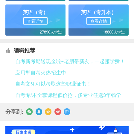
英语（专）
英语（专升本）
查看详情
查看详情
27896人学过
18866人学过
编辑推荐
自考新考期送现金啦~老朋带新友，一起赚学费！
应用型自考火热招生中
自考文凭可以考取这些职业证书！
自考专/本全套课程低价抢，多专业任选3年畅学
分享到: