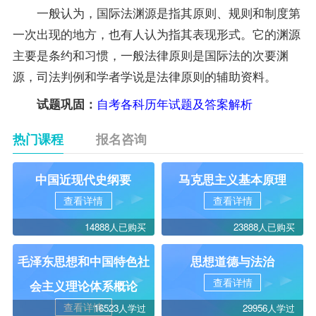
一般认为，国际法渊源是指其原则、规则和制度第
一次出现的地方，也有人认为指其表现形式。它的渊源
主要是条约和习惯，一般法律原则是国际法的次要渊
源，司法判例和学者学说是法律原则的辅助
资料
。
自考各科历年试题及答案解析
试题
巩固：
热门课程
报名咨询
中国近现代史纲要
马克思主义基本原理
查看详情
查看详情
14888人已购买
23888人已购买
毛泽东思想和中国特色社
思想道德与法治
查看详情
会主义理论体系概论
查看详情
16523人学过
29956人学过