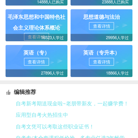
14888人已购买
23888人已购买
毛泽东思想和中国特色社
思想道德与法治
查看详情
会主义理论体系概论
查看详情
16523人学过
29956人学过
英语（专）
英语（专升本）
查看详情
查看详情
27896人学过
18866人学过
编辑推荐
自考新考期送现金啦~老朋带新友，一起赚学费！
应用型自考火热招生中
自考文凭可以考取这些职业证书！
自考专/本全套课程低价抢，多专业任选3年畅学