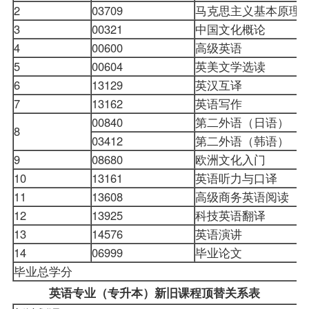
2
03709
马克思主义基本原理
3
00321
中国文化概论
4
00600
高级英语
5
00604
英美文学选读
6
13129
英汉互译
7
13162
英语写作
00840
第二外语（日语）
8
03412
第二外语（韩语）
9
08680
欧洲文化入门
10
13161
英语听力与口译
11
13608
高级商务英语阅读
12
13925
科技英语翻译
13
14576
英语演讲
14
06999
毕业论文
毕业总学分
英语专业（专升本）新旧课程顶替关系表