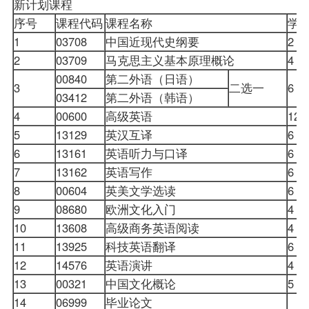
新计划课程
序号
课程代码
课程名称
学
1
03708
中国近现代史纲要
2
2
03709
马克思主义基本原理概论
4
00840
第二外语（日语）
3
二选一
6
03412
第二外语（韩语）
4
00600
高级英语
12
5
13129
英汉互译
6
6
13161
英语听力与口译
6
7
13162
英语写作
6
8
00604
英美文学选读
6
9
08680
欧洲文化入门
4
10
13608
高级商务英语阅读
4
11
13925
科技英语翻译
6
12
14576
英语演讲
4
13
00321
中国文化概论
5
14
06999
毕业论文