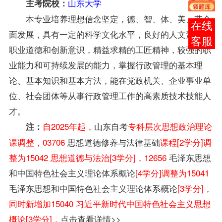
山东大学
主考院校：
本专业培养理想信念坚定，德、智、体、美、劳全
报考
面发展，具有一定的科学文化水平，良好的人文素养、
咨询
职业道德和创新意识，精益求精的工匠精神，较强的职
业能力和可持续发展的能力，掌握行政管理的基本理
论、基本知识和基本方法，能在党政机关、企业事业单
位、社会团体等从事行政管理工作的高素质技术技能人
才。
自2025年起，
山东自考
专科层次思想政治理论
注：
课调整，03706
思想道德修养与法律基础
课程[2学分]调
整为15042 思想道德与法治[3学分]，12656
毛泽东思想
和中国特色社会主义理论体系概论
[4学分]调整为15041
毛泽东思想和中国特色社会主义理论体系概论
[3学分]，
同时新增加15040 习近平新时代中国特色社会主义思想
概论[3学分]，
点击查看详情>>