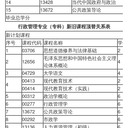
14
13428
当代中国政府与政治
15
13672
公共政策导论
毕业总学分
行政管理专业（专科）新旧课程顶替关系表
新计划课程
序号
课程代码
课程名称
学分
1
03706
思想道德修养与法律基础
2
毛泽东思想和中国特色社会主义理
2
12656
4
论体系概论
3
04729
大学语文
4
00413
现代教育技术
2
4
00414
现代教育技术（实践）
2
5
00312
政治学概论
6
6
00277
行政管理学
6
7
13672
公共政策导论
6
8
00292
市政学
6
9
13136
人力资源管理（初级）
6