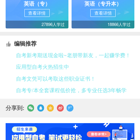
英语（专）
英语（专升本）
查看详情
查看详情
27896人学过
18866人学过
编辑推荐
自考新考期送现金啦~老朋带新友，一起赚学费！
应用型自考火热招生中
自考文凭可以考取这些职业证书！
自考专/本全套课程低价抢，多专业任选3年畅学
分享到: