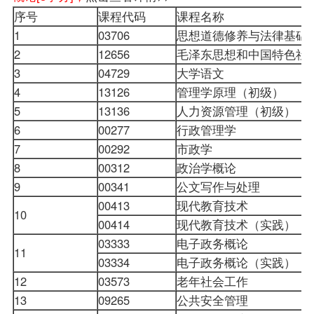
序号
课程代码
课程名称
1
03706
思想道德修养与法律基础
2
12656
毛泽东思想和中国特色社
3
04729
大学语文
4
13126
管理学原理
（初级）
5
13136
人力资源管理（初级）
6
00277
行政管理学
7
00292
市政学
8
00312
政治学概论
9
00341
公文写作与处理
00413
现代教育技术
10
00414
现代教育技术（实践）
03333
电子政务概论
11
03334
电子政务概论（实践）
12
03573
老年社会工作
13
09265
公共安全管理