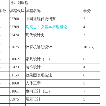
旧计划课程
学分
课程代码
课程名称
学分
2
03708
中国近现代史纲要
2
4
03709
马克思主义基本原理概论
4
4
05424
现代设计史
3
8
07075
计算机辅助设计
10（5）
5
6
01862
家具设计（一）
6
6
05423
装饰设计
4
4
01150
效果图表现技法
6
6
01860
人体工学
5
8
01861
室内设计（二）
7
4
05975
展示设计
5