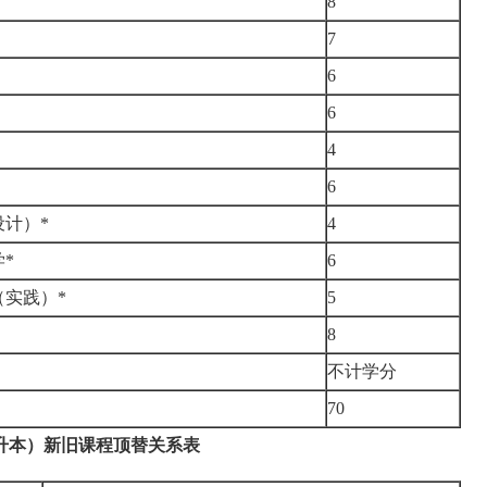
8
7
6
6
4
6
计）*
4
*
6
实践）*
5
）
8
不计学分
70
升本）新旧课程顶替关系表