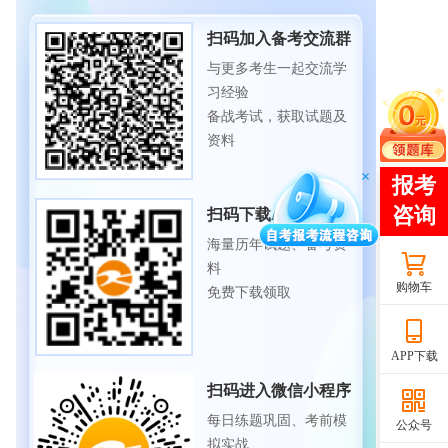
扫码加入备考交流群
与更多考生一起交流学
习经验
备战考试，获取试题及
资料
扫码下载APP
海量历年试题、备考资
料
购物车
免费下载领取
APP下载
扫码进入微信小程序
每日练题巩固、考前模
公众号
拟实战