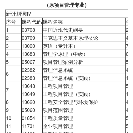
（原项目管理专业）
新计划课程
序号
课程代码
课程名称
学
1
03708
中国近现代史纲要
2
2
03709
马克思主义基本原理概论
4
3
13000
英语（专升本）
7
4
13683
管理学原理（中级）
6
5
05067
项目管理案例分析
5
02382
管理信息系统
4
6
02383
管理信息系统（实践）
1
13648
工程项目管理
5
7
13649
工程项目管理（实践）
1
8
13620
工程安全管理与环境保护
4
9
05060
项目范围管理
4
10
01854
工程质量管理
5
11
11731
企业项目管理
5