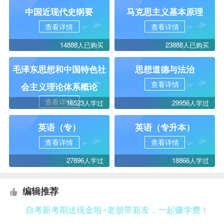
中国近现代史纲要
马克思主义基本原理
查看详情
查看详情
14888人已购买
23888人已购买
毛泽东思想和中国特色社
思想道德与法治
查看详情
会主义理论体系概论
查看详情
16523人学过
29956人学过
英语（专）
英语（专升本）
查看详情
查看详情
27896人学过
18866人学过
编辑推荐
自考新考期送现金啦~老朋带新友，一起赚学费！