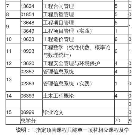
7
13634
工程合同管理
5
062
8
01854
工程质量管理
5
060
13648
工程项目管理
5
9
136
13649
工程项目管理（实践）
1
10
10633
工程造价管理
6
069
工程数学（线性代数、概率论
11
10993
6
105
与数理统计）
12
13620
工程安全管理与环境保护
4
082
02382
管理信息系统
4
000
13
02383
管理信息系统（实践）
1
000
14
06393
土木工程概论
4
001
063
15
06999
毕业论文
069
总学分
70
总
1.指定顶替课程只能单一顶替相应课程及学
说明：