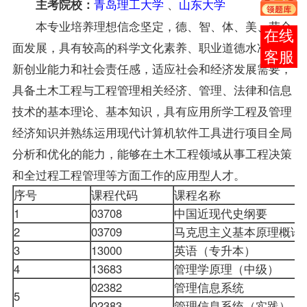
青岛理工大学
、
山东大学
主考院校：
本专业培养理想信念坚定，德、智、体、美、劳全
报考
面发展，具有较高的科学文化素养、职业道德水准、创
咨询
新创业能力和社会责任感，适应社会和经济发展需要，
具备土木工程与工程管理相关经济、管理、法律和信息
技术的基本理论、基本知识，具有应用所学工程及管理
经济知识并熟练运用现代计算机软件工具进行项目全局
分析和优化的能力，能够在土木工程领域从事工程决策
和全过程工程管理等方面工作的应用型人才。
序号
课程代码
课程名称
1
03708
中国近现代史纲要
2
03709
马克思主义基本原理概论
3
13000
英语（专升本）
4
13683
管理学原理（中级）
02382
管理信息系统
5
02383
管理信息系统（实践）