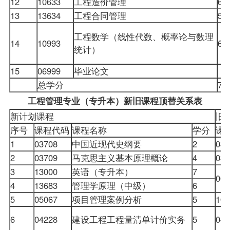
12
10633
工程造价管理
6
13
13634
工程合同管理
5
工程数学（线性代数、概率论与数理
14
10993
6
统计）
15
06999
毕业论文
总学分
70
工程管理专业（专升本）新旧课程顶替关系表
新计划课程
旧
序号
课程代码
课程名称
学分
课
1
03708
中国近现代史纲要
2
037
2
03709
马克思主义基本原理概论
4
037
3
13000
英语（专升本）
7
000
4
13683
管理学原理（中级）
6
5
05067
项目管理案例分析
5
106
6
04228
建设工程工程量清单计价实务
5
042