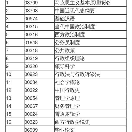
1
03709
马克思主义基本原理概论
2
03708
中国近现代史纲要
3
00574
基础汉语
4
00315
当代中国政治制度
5
00316
西方政治制度
6
01848
公务员制度
7
00318
公共政策
8
00319
行政组织理论
9
00320
领导科学
10
00923
行政法与行政诉讼法
11
00034
社会学概论
12
00322
中国行政史
13
00054
管理学原理
14
00067
财务管理学
15
00024
普通逻辑学
16
00323
西方行政学说史
06999
毕业论文