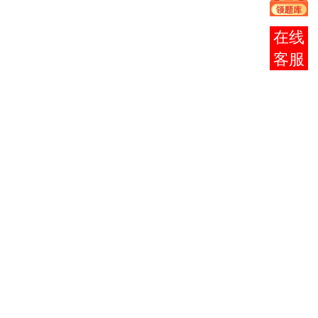
经大学
（马场
在线
会计
119
道123号
88186392
（专）
客服
教学楼
107
室）
天津工
业大学
成人教
服装艺术
育学院
162
设计
27020623
（和平
（专）
区西藏
路1
号）
天津师
范大学
美术与