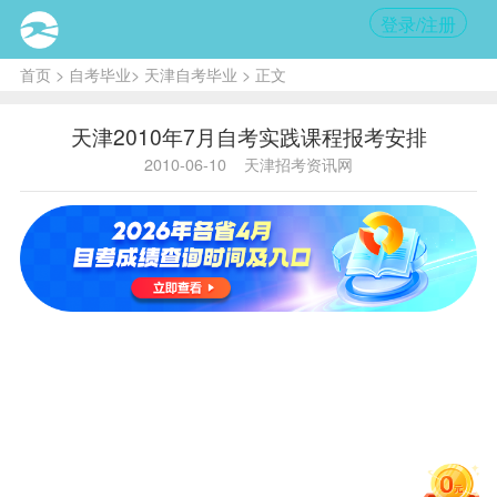
登录/注册
首页
>
自考毕业
>
天津自考毕业
> 正文
天津2010年7月自考实践课程报考安排
2010-06-10
天津招考资讯网
专业
报到地
专业名称
联系电话
代码
点
天津大
学继续
教育学
金融
118
院（南
27404439
（专）
开区卫
津路92
号）
天津财