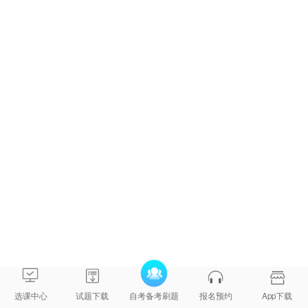
路南育
才路1
号）
天津大
学化工
学院
生物技术
580
（南开
27406022
（本）
区卫津
路92
号）
南开大
学范孙
秘书学
581
楼（文
23501471
（本）
科楼）
112室
天津大
学继续
选课中心
试题下载
自考备考刷题
报名预约
App下载