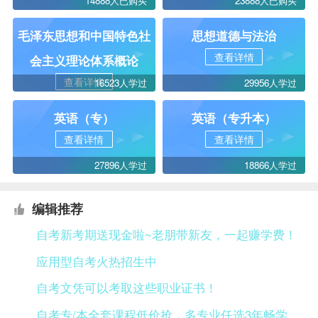
14888人已购买
23888人已购买
毛泽东思想和中国特色社
思想道德与法治
查看详情
会主义理论体系概论
查看详情
16523人学过
29956人学过
英语（专）
英语（专升本）
查看详情
查看详情
27896人学过
18866人学过
编辑推荐
自考新考期送现金啦~老朋带新友，一起赚学费！
应用型自考火热招生中
自考文凭可以考取这些职业证书！
自考专/本全套课程低价抢，多专业任选3年畅学