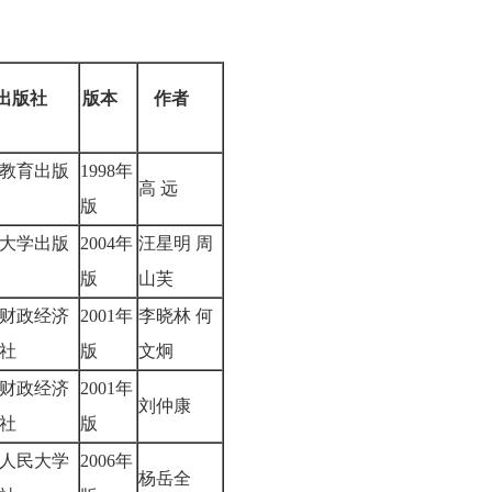
出版社
版本
作者
教育出版
1998年
高 远
版
大学出版
2004年
汪星明 周
版
山芙
财政经济
2001年
李晓林 何
版社
版
文炯
财政经济
2001年
刘仲康
版社
版
人民大学
2006年
杨岳全