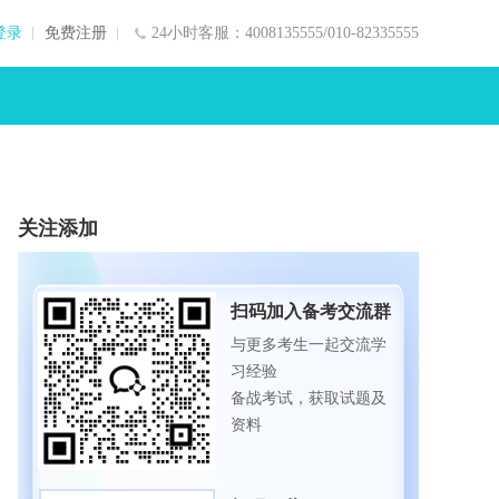
登录
免费注册
24小时客服：4008135555/010-82335555
关注添加
扫码加入备考交流群
与更多考生一起交流学
习经验
备战考试，获取试题及
资料