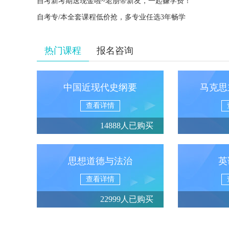
自考新考期送现金啦~老朋带新友，一起赚学费！
自考专/本全套课程低价抢，多专业任选3年畅学
热门课程
报名咨询
中国近现代史纲要
马克思
查看详情
14888人已购买
思想道德与法治
英
查看详情
22999人已购买