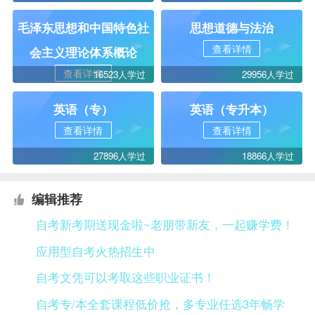
毛泽东思想和中国特色社
思想道德与法治
查看详情
会主义理论体系概论
查看详情
16523人学过
29956人学过
英语（专）
英语（专升本）
查看详情
查看详情
27896人学过
18866人学过
编辑推荐
自考新考期送现金啦~老朋带新友，一起赚学费！
应用型自考火热招生中
自考文凭可以考取这些职业证书！
自考专/本全套课程低价抢，多专业任选3年畅学