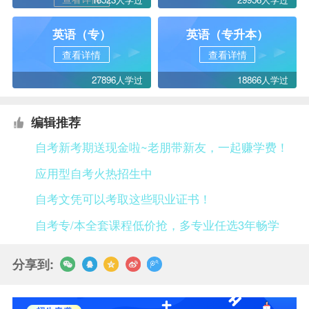
英语（专）
英语（专升本）
查看详情
查看详情
27896人学过
18866人学过
编辑推荐
自考新考期送现金啦~老朋带新友，一起赚学费！
应用型自考火热招生中
自考文凭可以考取这些职业证书！
自考专/本全套课程低价抢，多专业任选3年畅学
分享到: