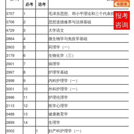
必考
选考
3707
1
毛泽东思想、邓小平理论和三个代表得要思想概论
报考
3706
2
思想道德修养与法律基础
咨询
4729
3
大学语文
2864
4
微生物学与免疫学基础
2903
5
药理学（一）
3179
6
生物化学（三）
2901
7
病理学
2997
8
护理学基础
2998
9
内科护理学（一）
3001
10
外科护理学（一）
2996
11
护理伦理学
2113
12
医学心理学
0488
13
健康教育学
2899
14
生理学
3002
1
妇产科护理学（一）