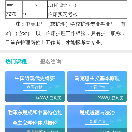
3003
2
儿科护理学（一）
7276
临床实习考核
16
中等卫生（或护理）学校护理专业
毕业生
，有
注：
2年（含2年）以上临床护理工作经验，具有护士职称，
目前在护理岗位上工作者，才能
报考
本专业。
热门课程
报名咨询
中国近现代史纲要
马克思主义基本原理
查看详情
查看详情
14888人已购买
23888人已购买
毛泽东思想和中国特色社
思想道德与法治
查看详情
会主义理论体系概论
查看详情
16523人学过
29956人学过