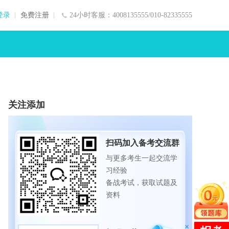
登录
免费注册
24小时客服：4008135555/010-82335555
关注添加
扫码加入备考交流群
与更多考生一起交流学
习经验
备战考试，获取试题及
资料