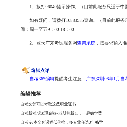
1、拨打96040提示操作。（目前此服务只适于中
如有疑问，请拨打16883585查询。（目前此服
间：周一至五9：00-18：00
2、登录广东考试服务网
查询系统
，按要求输入准
自考365编辑
提醒考生注意：
广东深圳08年1月
编辑推荐
自考文凭可以考取这些职业证书！
自考新考期送现金啦~老朋带新友，一起赚学费！
自考专/本全套课程低价抢，多专业任选3年畅学