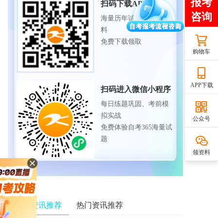
扫码下载APP
海量历年试题、备考资
料
免费下载领取
购物车
APP下载
扫码进入微信小程序
每日练题巩固、考前模
拟实战
公众号
免费体验自考365海量试
题
领资料
相关资讯推荐
热门资讯推荐