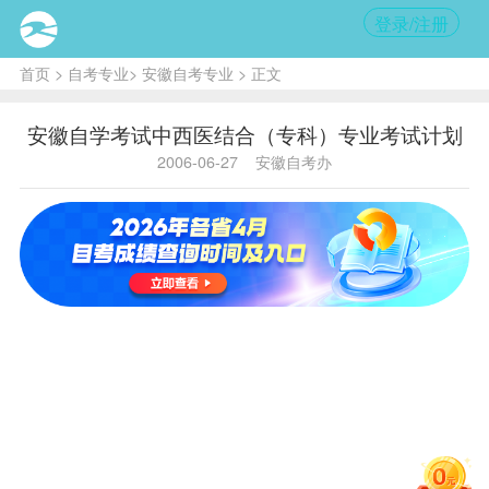
登录/注册
首页
>
自考专业
>
安徽自考专业
> 正文
安徽自学考试中西医结合（专科）专业考试计划
2006-06-27
安徽自考办
主考学校：安徽中医学院 A100501中西医结合
（专科）考试计划
序
新计划
课
学
国码
省码
老计划课程
号
程
分
马克思主
1
0001
4814
义哲学原
3
理
邓小平理
哲学
一代
2
0002
4815
3
论概论
（0006）
三
法律基础