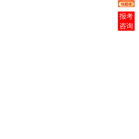
3
0003
4816
与思想道
2
德修养
在线
大学语文
客服
4
0010
4817
4
医古文
（专）
中医学基
5
2930
4801
础
8
中医基础理论
（一）
中药学
6
2931
4807
4
中药学
（一）
方剂学
7
2932
4808
5
方剂学
（一）
*中医内
8
2933
4818
科学
8
中医内科学
（二）
内科学
9
2869
4819
8
（一）
针灸推拿