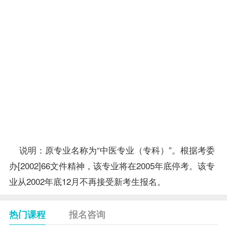
（一）
*中医外
中医外科学或中
15
2938
4812
5
科学
医儿科学
*西医外
中医妇科学或中
16
2926
4823
5
科学
医伤科学
实践考
核：综合
17
4813
实践考核
实验
（3）
合
82
计
说明：原专业名称为“中医专业（专科）”。根据考委
办[2002]66文件精神，该专业将在2005年底停考。该专
业从2002年底12月不再接受新考生
报名
。
热门课程
报名咨询