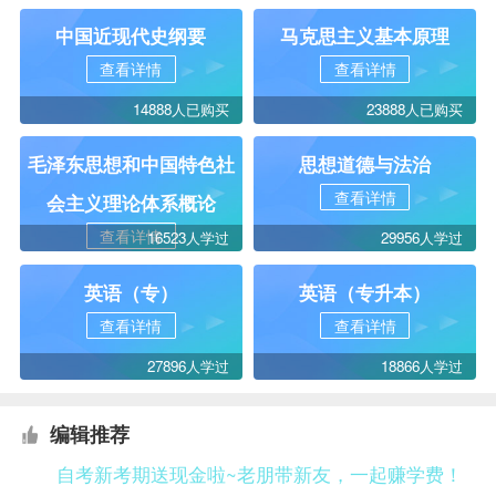
中国近现代史纲要
马克思主义基本原理
查看详情
查看详情
14888人已购买
23888人已购买
毛泽东思想和中国特色社
思想道德与法治
查看详情
会主义理论体系概论
查看详情
16523人学过
29956人学过
英语（专）
英语（专升本）
查看详情
查看详情
27896人学过
18866人学过
编辑推荐
自考新考期送现金啦~老朋带新友，一起赚学费！