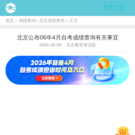
登录/注册
首页
>
成绩查询
>
北京成绩查询
> 正文
北京公布06年4月自考成绩查询有关事宜
2006-06-08
北京教育考试院
内
容提
要:
考生
持IC
卡准
考证
于6
月
15-