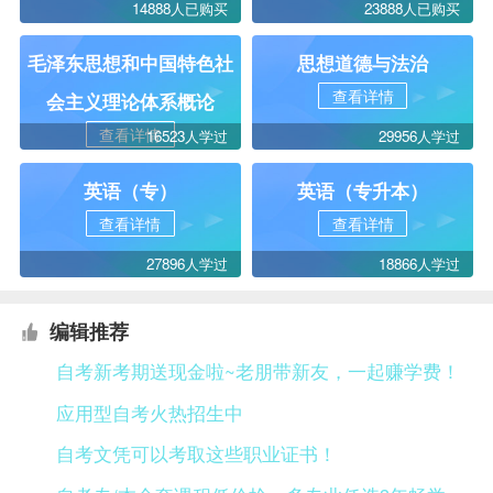
14888人已购买
23888人已购买
毛泽东思想和中国特色社
思想道德与法治
查看详情
会主义理论体系概论
查看详情
16523人学过
29956人学过
英语（专）
英语（专升本）
查看详情
查看详情
27896人学过
18866人学过
编辑推荐
自考新考期送现金啦~老朋带新友，一起赚学费！
应用型自考火热招生中
自考文凭可以考取这些职业证书！