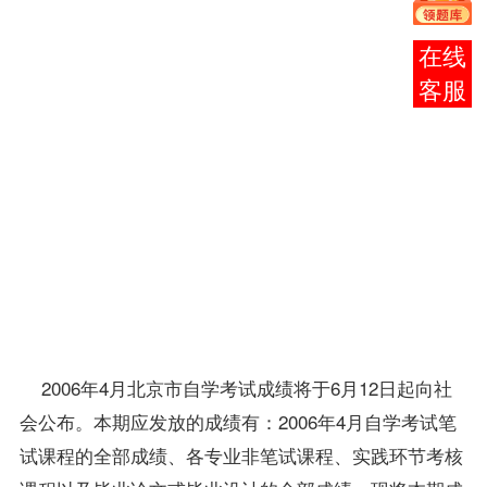
17
日到
报考
报考
咨询
所在
区县
自学
考试
办公
室领
取
成
绩
通
知
单。
2006年4月北京市自学考试成绩将于6月12日起向社
会公布。本期应发放的成绩有：2006年4月自学考试笔
试
课程
的全部成绩、各专业非笔试课程、实践环节考核