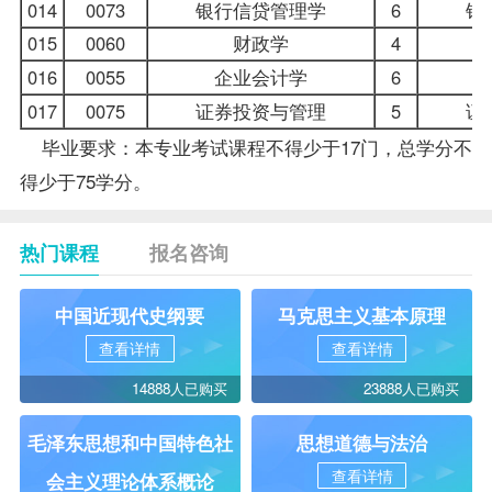
014
0073
银行信贷管理学
6
银
015
0060
财政学
4
016
0055
企业会计学
6
017
0075
证券投资与管理
5
证
毕业要求：本专业考试课程不得少于17门，总学分不
得少于75学分。
热门课程
报名咨询
中国近现代史纲要
马克思主义基本原理
查看详情
查看详情
14888人已购买
23888人已购买
毛泽东思想和中国特色社
思想道德与法治
查看详情
会主义理论体系概论