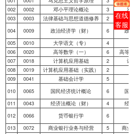
001
0001
马克思主义哲学原理
3
马克
002
0002
邓小平理论概论
3
邓
报考
003
0003
法律基础与思想道德修养
2
法律基
咨询
004
0009
政治经济学（财）
6
政
005
0010
大学语文
（专）
4
006
0020
高等数学（一）
6
高等
007
0018
计算机应用基础
2
计
008
0019
计算机应用基础（实践）
2
009
0041
基础会计学
5
010
0065
国民经济统计概论
6
国
011
0043
经济法概论
（财）
4
经
012
0066
货币银行学
6
013
0072
商业银行业务与经营
5
商业