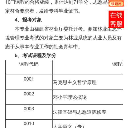
16门
课程
的合格
成绩
，累计达到71学分，思想品德经鉴
定符合要求者，发给专科毕业证书。
报考
4、
报考
对象
咨询
本专业由福建省林业厅委托开考。参加林业生态环
境管理专业考试的对象主要为林业系统的从业人员及有
志于从事本专业工作的社会青年中。
5、考试课程及学分
课程代码
课程名
0001
马克思主义哲学原理
0002
邓小平理论概论
0003
法律基础与思想道德修养
0010
大学语文
（专）