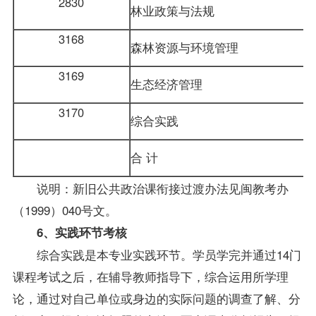
2830
林业
政策
与法规
3168
森林资源与环境管理
3169
生态经济管理
3170
综合实践
合 计
说明：新旧公共政治课衔接过渡办法见闽教考办
（1999）040号文。
6、实践环节考核
综合实践是本专业实践环节。学员学完并通过14门
课程考试之后，在
辅导
教师
指导
下，综合运用所学理
论，通过对自己单位或身边的实际问题的调查了解、分